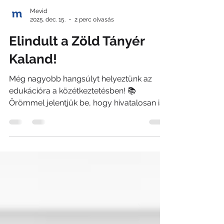
Mevid
2025. dec. 15.
2 perc olvasás
Elindult a Zöld Tányér
Kaland!
Még nagyobb hangsúlyt helyeztünk az
edukációra a közétkeztetésben! 📚
Örömmel jelentjük be, hogy hivatalosan is
útjára indult a Zöld Tányér Kaland projekt
🍽️! A kezdeményezés célja, hogy játékos,
izgalmas formában edukálja a fiatal
generációt, és közelebb hozza hozzájuk a
közétkeztetés világát – annak kihívásaival,
lehetőségeivel és megoldásaival együtt. A
történet középpontjában két fiktív