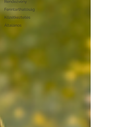
Rendezvény
Fenntarthatóság
Közétkeztetés
Általános