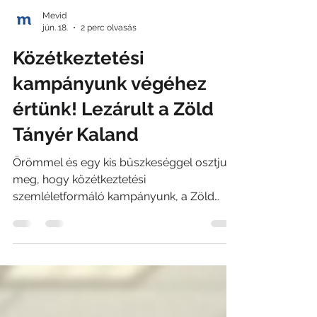
Mevid
jún. 18.
2 perc olvasás
Közétkeztetési
kampányunk végéhez
értünk! Lezárult a Zöld
Tányér Kaland
Örömmel és egy kis büszkeséggel osztjuk
meg, hogy közétkeztetési
szemléletformáló kampányunk, a Zöld
Tányér Kaland a végéhez ért. Az elmúlt
hónapokban egy különleges, játékos
edukációs utazásra hívtuk a gyerekeket,
amelynek az volt a célja, hogy közelebb
hozzuk hozzájuk a közétkeztetés világát, és