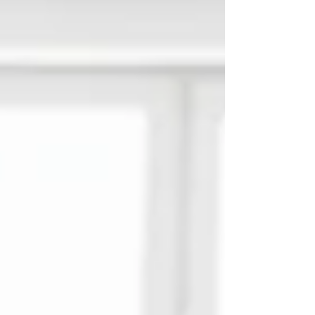
főszereplő áll: Levente és Zsófi , akik
hónapról hónapra újabb kalandokba
keveredn