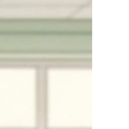
megmutassuk: az étkezés nemcsak arról
szól, mi kerül a tányérra, hanem arról is,
hogy honnan érkezik az alapanyag, hogyan
készül az étel, mennyi hulladék keletkezik,
és milyen hatás