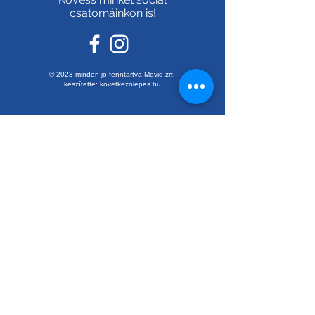
csatornáinkon is!
© 2023 minden jo fenntartva Mevid zrt.
készítette:
kovetkezolepes.hu