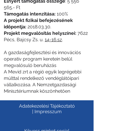
Elnyert támogatás összege
:
5 556
565
.- Ft
Támogatás intenzitása:
100%
A projekt fizikai befejezésének
időpontja:
2018.03.30
.
Projekt megvalósítás helyszínei:
7622
Pécs, Bajcsy Zs. u.
14-16.sz
.
A gazdaságfejlesztési és innovációs
operatív program keretein belül
megvalósuló beruházás
A Mevid zrt a régió egyik legrégebbi
múlttal rendelkező vendéglátóipari
vállalkozása. A Nemzetgazdasági
Minisztériumnak köszönhetően
Adatekezelési Tájékoztató
|
Impresszum
Kövess minket social