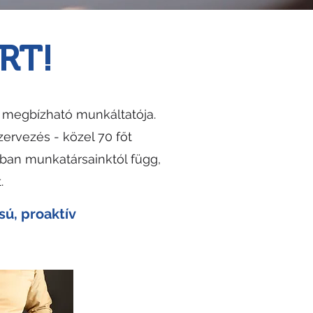
RT!
s megbízható munkáltatója.
rvezés - közel 70 főt
ban munkatársainktól függ,
.
sú, proaktív