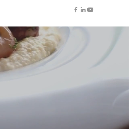
T
WEBSHOP
More...