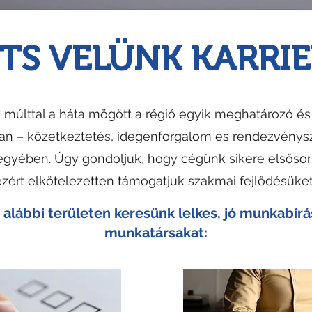
ÍTS VELÜNK KARRIE
s múlttal a háta mögött a régió egyik meghatározó é
n – közétkeztetés, idegenforgalom és rendezvénysze
egyében. Úgy gondoljuk, hogy cégünk sikere elsősor
ezért elkötelezetten támogatjuk szakmai fejlődésüket
 alábbi területen keresünk lelkes, jó munkabírá
munkatársakat: