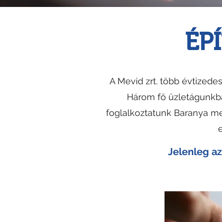
ÉP
A Mevid zrt. több évtizede
Három fő üzletágunkba
foglalkoztatunk Baranya m
Jelenleg az