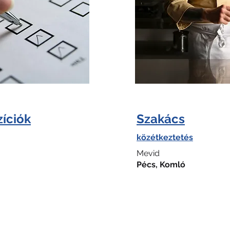
íciók
Szakács
közétkeztetés
Mevid
Pécs, Komló