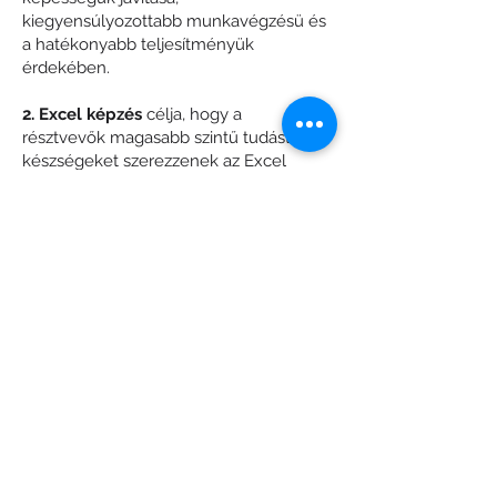
kiegyensúlyozottabb munkavégzésü és
a hatékonyabb teljesítményük
érdekében.
2. Excel képzés
célja, hogy a
résztvevők magasabb szintű tudást és
készségeket szerezzenek az Excel
használatában, ami elősegítheti a
szakmai fejlődést és ezáltal a szervezet
versenyképességet.
Data Processing Information
|
Impressum
Follow us on our social media!
© 2023 minden jo fenntartva Mevid zrt.
készítette:
kovetkezolepes.hu