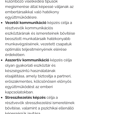
különböző viselkedési típusok
megismerése által képessé váljanak az
embertársaikkal való hatékony
együttműködésre.
Vezetői kommunikáció
képzés célja a
résztvevők kommunikációs
eszköztárának és ismereteinek bővítése
beosztott munkatársaik hatékonyabb
munkavégzésének, vezetett csapatuk
optimális teljesítményének elérése
érdekében.
Asszertív kommunikáció
képzés célja
olyan gyakorlati eszköztár és
készségszintű használatának
elsajátítása, amely biztosítja a partneri,
erőszakmentes, kölcsönösen előnyös
együttműködést az emberi
kapcsolatokban.
Stresszkezelés képzés
célja a
résztvevők stresszkezelési ismeretének
bővítése, valamint a pszichikai ellenálló
képességük javítása,