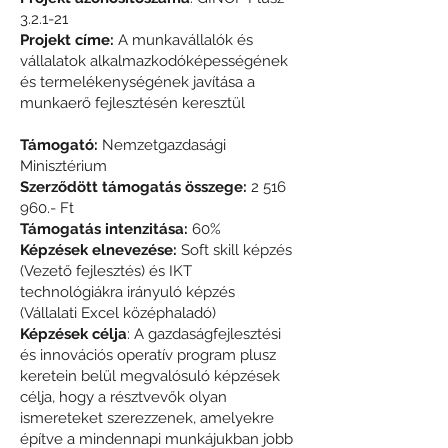
3.2.1-21
Projekt címe:
A munkavállalók és
vállalatok alkalmazkodóképességének
és termelékenységének javítása a
munkaerő fejlesztésén keresztül
Támogató:
Nemzetgazdasági
Minisztérium
Szerződött támogatás összege:
2 516
960
.- Ft
Támogatás intenzitása:
60%
Képzések elnevezése:
Soft skill képzés
(Vezető fejlesztés) és IKT
technológiákra irányuló képzés
(Vállalati Excel középhaladó)
Képzések célja
: A gazdaságfejlesztési
és innovációs operatív program plusz
keretein belül megvalósuló képzések
célja, hogy a résztvevők olyan
ismereteket szerezzenek, amelyekre
építve a mindennapi munkájukban jobb