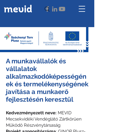
mevid
A munkavállalók és
vállalatok
alkalmazkodóképességén
ek és termelékenységének
javítása a munkaerő
fejlesztésén keresztül
Kedvezményezett neve:
MEVID
Mecsekvidéki Vendéglátó Zártkörűen
Működő Részvénytársaság
Projekt azonosítószáma
: GINOP Plusz-