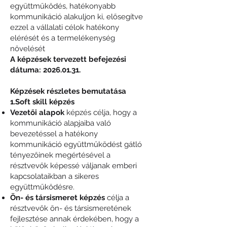
együttműködés, hatékonyabb
kommunikáció alakuljon ki, elősegítve
ezzel a vállalati célok hatékony
elérését és a termelékenység
növelését
A képzések tervezett befejezési
dátuma:
2026.01.31
.
Képzések részletes bemutatása
1.Soft skill képzés
Vezetői alapok
képzés célja, hogy a
kommunikáció alapjaiba való
bevezetéssel a hatékony
kommunikáció együttműködést gátló
tényezőinek megértésével a
résztvevők képessé váljanak emberi
kapcsolataikban a sikeres
együttműködésre.
Ön- és társismeret képzés
célja a
résztvevők ön- és társismeretének
fejlesztése annak érdekében, hogy a