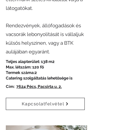
látogatókat.
Rendezvények, állófogadások és
vacsorák lebonyolítását is vállaljuk
külsős helyszínen, vagy a BTK
aulájában egyaránt.
Teljes alapterület: 138 m2
Max. létszám: 120 fő
Termek száma:2
Catering szolgáltatás lehetősége is
Cím:
7624 Pécs, Pacsirta u. 2.
Kapcsolatfelvétel