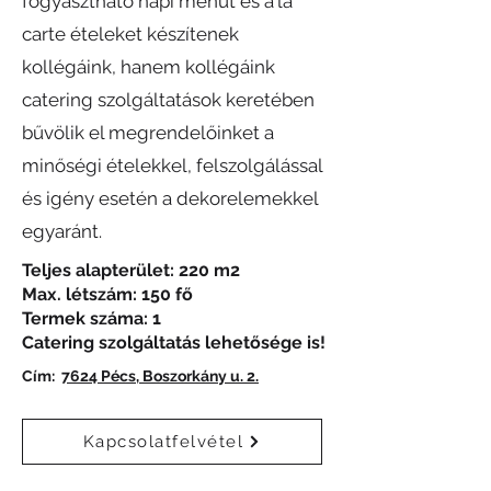
fogyasztható napi menüt és a'la
carte ételeket készítenek
kollégáink, hanem kollégáink
catering szolgáltatások keretében
bűvölik el megrendelőinket a
minőségi ételekkel, felszolgálással
és igény esetén a dekorelemekkel
egyaránt.
Teljes alapterület: 220 m2
Max. létszám: 150 fő
Termek száma: 1
Catering szolgáltatás lehetősége is!
Cím:
7624 Pécs, Boszorkány u. 2.
Kapcsolatfelvétel