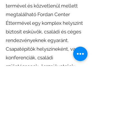
termével és közvetlenül mellett
megtalálható Fordan Center
Éttermével egy komplex helyszínt
biztosít esküvők, családi és céges
rendezvényeknek egyaránt.
Csapatépítők helyszíneként, vagy
konferenciák, családi
születésnapok, összejövetelek
számára is ideálís helyszín!
Szobák száma: 31 db
Max. létszám: 70 fő szálló vendék
May. látszám: 120 fő rendezvény
helyszínen
Parkolás: saját parkoló, és elektromos autó
töltési lehetőség
Akadálymentesített épület
Cím:
7622 Pécs, Bajcsy-Zs. u. 14-16.